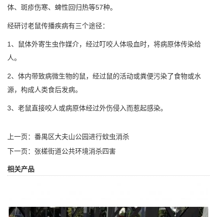
体、斑疹伤寒、蜱性回归热等57种。
经研讨老鼠传播疾病有三个途径：
1、鼠体外寄生虫作媒介，经过叮咬人体吸血时，将病原体传染给
人。
2、体内带致病微生物的鼠，经过鼠的活动或粪便污染了食物或水
源，构成人类食后发病。
3、老鼠直接咬人或病原体经过外伤侵入而惹起
感染
。
上一页：
番禺区大夫山公园进行蚊虫​消杀
下一页：
张槎街道公共环境消杀四害
相关产品