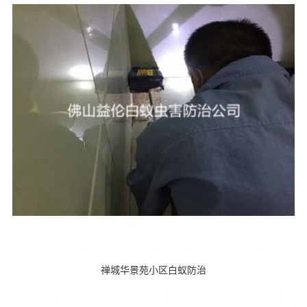
禅城华景苑小区白蚁防治