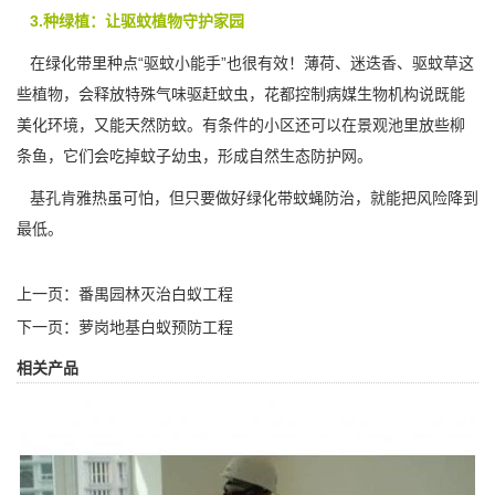
3.种绿植：让驱蚊植物守护家园
在绿化带里种点“驱蚊小能手”也很有效！薄荷、迷迭香、驱蚊草这
些植物，会释放特殊气味
驱赶蚊虫
，花都控制病媒生物机构说既能
美化环境，又能天然防蚊。有条件的小区还可以在景观池里放些柳
条鱼，它们会吃掉蚊子幼虫，形成自然生态防护网。
基孔肯雅热虽可怕，但只要做好绿化带蚊蝇防治，就能把风险降到
最低。
上一页：
番禺园林灭治白蚁工程
下一页：
萝岗地基白蚁预防工程
相关产品