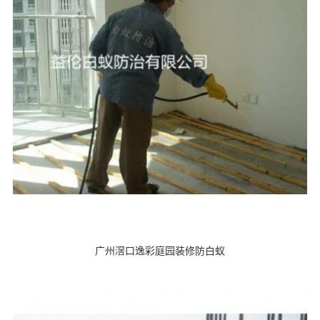
广州滘口逸彩庭园装修防白蚁