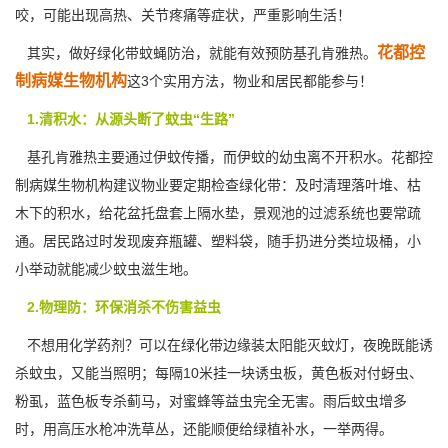
咬，可能出现高热、关节疼痛等症状，严重影响生活！
花都控
其实，做好绿化带蚊蝇防治，就能有效预防基孔肯雅热。
制病媒生物机构
这3个实用方法，物业和居民都能参与！
1.清积水：从源头断了蚊虫“生路”
基孔肯雅热主要通过伊蚊传播，而伊蚊的幼虫离不开积水。花都控
制病媒生物机构建议物业要定期检查绿化带：及时清理落叶堆、枯
木下的积水，给花盆托盘套上隔水垫，景观池的
过滤系统
也要常疏
通。居民路过时发现废弃瓶罐、塑料袋，随手扔进分类垃圾桶，小
小举动就能减少蚊虫滋生地。
2.物理防：环保消杀不伤害益虫
不想用化学药剂？可以在绿化带边缘装太阳能灭蚊灯，夜晚既能诱
杀蚊虫，又能当照明；每隔10米挂一块诱虫板，黄色板对付蚜虫、
粉虱，蓝色板专杀蓟马，对蜜蜂等益虫完全无害。雨后蚊虫增多
时，用高压水枪冲洗草丛，还能顺便给绿植补水，一举两得。