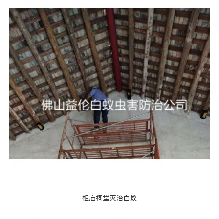
祖庙祠堂灭治白蚁