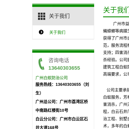
关于我
关于我们
广州市
蝇蟑螂等病媒
关于我们
{$ClassName_en}
获得了广州市
范，服务流程
支持；四害消
咨询电话
杀经验。公司
建筑工程白蚁
13640303655
高端要求，公
广州白蚁防治公司
服务热线：13640303655（刘
公司主要承
生）
白蚁服务，芳
广州总公司：广州市荔湾区桥
害消杀，广州
中南路红楼街10号
程
，白云石井
白云分公司：广州市白云区石
治工程、别墅
术，多年的白
井大道168号