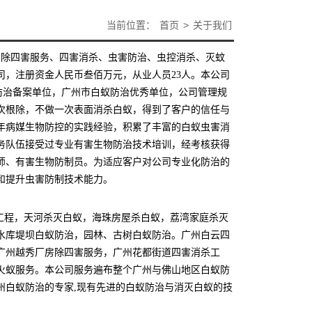
当前位置：
首页
>
关于我们
、除四害服务、四害消杀、虫害防治、虫控消杀、灭蚊
，注册资金人民币叁佰万元，从业人员23人。本公司
防治备案单位，广州市白蚁防治优秀单位，公司管理规
次根除，不做一次表面消杀白蚁，得到了客户的信任与
年病媒生物防控的实践经验，积累了丰富的白蚁虫害消
务队伍接受过专业有害生物防治技术培训，经考核获得
师、有害生物防制员。为适应客户对公司专业化防治的
和提升虫害防制技术能力。
工程，天河
杀灭白蚁，海珠房屋杀白蚁，荔湾家庭杀灭
水库堤坝白蚁防治，园林、古树白蚁防治。广州白云
四
广州越秀厂房除四害服务，广州花都街道四害消杀工
火蚁服务。
本公司服务遍布整个广州与佛山地区白蚁防
州白蚁防治的专家
,现有先进的白蚁防治与消灭白蚁的技