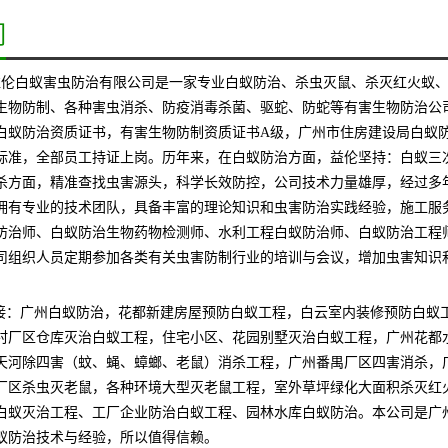
们
益伦白蚁害虫防治有限公司是一家专业白蚁防治、杀虫灭鼠、杀灭红火蚁
生物防制、各种害虫消杀、防疫消毒杀菌、驱蛇、防蛇等有害生物防治公司
白蚁防治资质证书，有害生物防制资质证书A级，广州市住房建设局白蚁
标准，全部员工持证上岗。历年来，在白蚁防治方面，益伦坚持：白蚁三
杀方面，精准查找虫害源头，科学长效防控，公司技术力量雄厚，经过多
拥有专业的技术团队，具备丰富的理论知识和虫害防治实践经验，施工服
防治师、白蚁防治生物药物检测师、水利工程白蚁防治师、白蚁防治工程
司组织人员定期参加各类有关虫害防制行业的培训与会议，增加虫害知识
接：广州
白蚁防治，花都
新建房屋预防白蚁工程，白云室内装修预防白蚁
村
厂区仓库灭治白蚁工程，住宅小区、花园别墅灭治白蚁工程，广州花都
天河
除四害（蚊、蝇、蟑螂、老鼠）消杀工程
，广州番禺
厂区四害消杀，
厂区杀虫灭老鼠，各种环境大型灭老鼠工程，
室外草坪绿化大面积杀灭红
白蚁灭治工程、工厂企业防治白蚁工程、园林水库白蚁防治。本公司是广
蚁防治技术与经验，所以值得信赖。