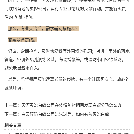
因而，万一在餐厅内发现老鼠踪迹，广州杀虫灭鼠中心倡议第一时
间联络当地的
虫控公司
，实行专业且彻底的灭鼠行动，并施行灭鼠
后的“防鼠”措施。
那么，专业灭治后，需求辅助措施么？
答案是肯定的。
倡议，定期检查、及时修复餐厅外围墙体孔洞；对通向室外的落水
管道、空调外机孔洞等区域，布设捕鼠笼，或设防小口径铁丝网，
避免老鼠趁虚而入。
最后，希望餐厅都能
远离老鼠
的侵扰，有一个让顾客安心、放心的
就餐环境。
上一篇：
天河灭治白蚁公司在疫情防控期间发现白蚁分飞怎么办
下一篇：
白云预防白蚁公司洪涝过后，如何有效灭治白蚁
相关文章