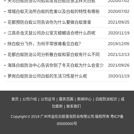
天河白蚁防治公司假如发现白蚁应该怎样灭白蚁
2020/07/02
增城白蚁灭治所白蚁的危害以及白蚁的特性有哪些
2020/07/02
花都预防白蚁公司告诉你为什么要做白蚁普查
2021/09/25
江高杀虫灭鼠公司办公室灭蟑螂适合喷什么药呢
2020/11/19
除白蚁分飞外，为何平常很难看见白蚁？
2019/12/05
花都白蚁防治公司分析散白蚁和家白蚁有什么不同
2021/12/13
海珠白蚁防治中心告诉你到了冬天白蚁为什么会变少
2021/09/26
萝岗白蚁防治公司白蚁的生活习性是什么呢
2020/11/19
首页
|
公司介绍
|
公司证书
|
服务范围
|
新闻中心
|
白蚁防治知识
|
成
功案例
|
联系我们
Copyright © 2019 广州市益伦白蚁害虫防治有限公司 版权所有 粤ICP备
00000000号