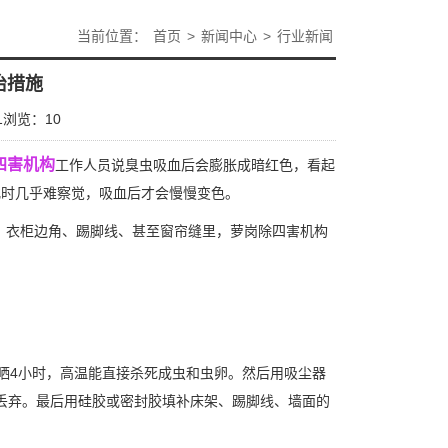
当前位置：
首页
>
新闻中心
>
行业新闻
治措施
1
浏览：
10
四害机构
工作人员说臭虫吸血后会膨胀成暗红色，看起
化时几乎难察觉，吸血后才会慢慢变色。
、衣柜边角、踢脚线、甚至窗帘缝里，萝岗除四害机构
晒4小时，高温能直接杀死成虫和虫卵。然后用吸尘器
丢弃。最后用硅胶或密封胶填补床架、踢脚线、墙面的