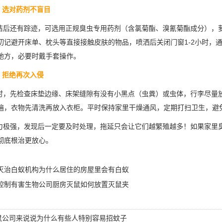
：选对药剂不盲目
后还有踪迹，可选用正规臭虫专用药剂（含氯菊酯、溴氰菊酯成分），
切记避开床单、枕头等直接接触皮肤的物品，喷洒后关闭门窗1-2小时，
地方，必要时戴手套操作。
：拒绝再次入侵
，先检查床垫边缘、床架缝隙有没有小黑点（虫粪）或虫体，行李尽量
遍，衣物先清洗再放入衣柜。平时保持家里干燥通风，定期打扫卫生，避
极强，发现后一定要及时处理，拖延只会让它们越繁殖越多！如果家里
彻底根治更放心。
灭治白蚁机构为什么居住的房屋里会有白蚁
控制有害生物公司厨房灭鼠如何放置灭鼠夹
鼠公司来说说为什么有些人特别容易招蚊子