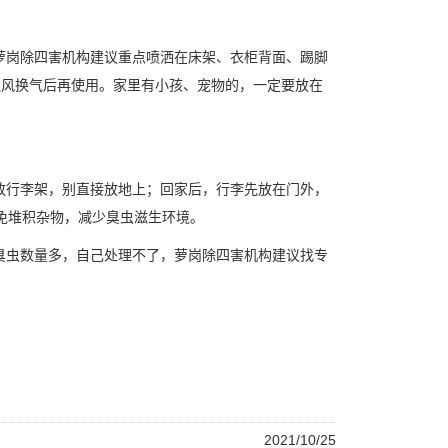
萝岗除四害机构建议重点喷洒在床架、衣柜背面、踢脚
通风换气后再使用。家里有小孩、宠物的，一定要放在
放行李架，别直接放地上；回家后，行李先放在门外，
免堆积杂物，减少臭虫滋生环境。
臭虫数量
多，自己处理不了，萝岗除四害机构建议找专
2021/10/25