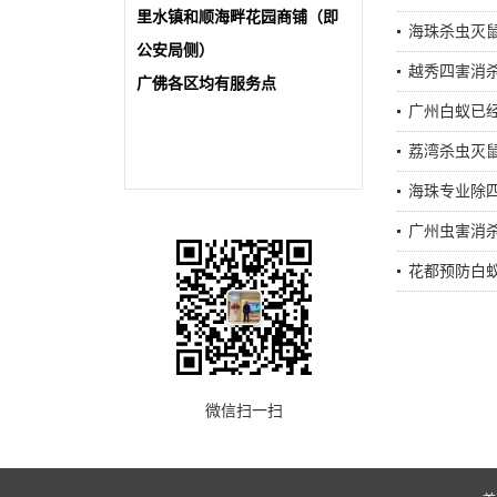
里水镇和顺海畔花园商铺（即
海珠杀虫灭
公安局侧）
越秀四害消
广佛各区均有服务点
广州白蚁已
荔湾杀虫灭
海珠专业除
广州虫害消
花都预防白
微信扫一扫