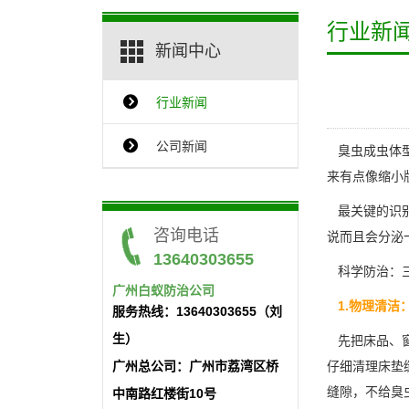
行业新
新闻中心
行业新闻
{$ClassName_en}
公司新闻
臭虫成虫体型
来有点像缩小
最关键的识别
咨询电话
说而且会分泌
13640303655
科学防治：
广州白蚁防治公司
1.物理清洁
服务热线：13640303655（刘
生）
先把床品、窗
广州总公司：广州市荔湾区桥
仔细清理
床垫
缝隙，不给臭
中南路红楼街10号