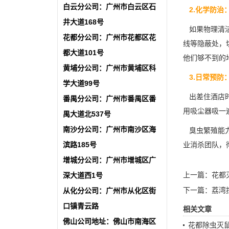
白云分公司：广州市白云区石
2.化学防治
井大道168号
如果物理清洁
花都分公司：广州市花都区花
线等隐蔽处，
都大道101号
他们够不到的
黄埔分公司：广州市黄埔区科
3.日常预防
学大道99号
出差住酒店时
番禺分公司：广州市番禺区番
用吸尘器吸一
禺大道北537号
南沙分公司：广州市南沙区海
臭虫繁殖能力
滨路185号
业消杀团队，
增城分公司：广州市增城区广
上一篇：
花都
深大道西1号
下一篇：
荔湾
从化分公司：广州市从化区街
口镇青云路
相关文章
佛山公司地址：佛山市南海区
花都除虫灭