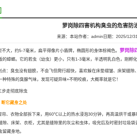
闻
萝岗除四害机构臭虫的危害防
来源：本站
作者：admin
日期：2025/12/3
萝岗除
不大，约5-7毫米，扁平得像片小盾牌，椭圆形的身体棕褐色。
版的蟑螂。它的若虫（幼虫）更小，只有1-3毫米，半透明乳白色，刚孵
点：臭虫没有翅膀，不会飞但爬行超快，喜欢躲在床垫褶皱、床架缝隙
一种特殊的臭腺气味，发现可疑异味+不明咬痕，大概率就是它！
三步走彻底除虫
：断它藏身之处
帘、衣物全部拆下来，用60℃以上的热水浸泡30分钟，再高温烘干或暴
缝隙
、床架、衣柜，尤其是缝隙里的灰尘和虫体，吸完后及时密封垃圾袋
虫留藏身地。