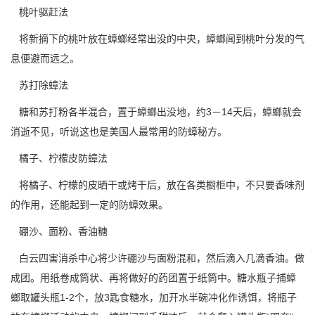
桃叶驱赶法
将新摘下的桃叶放在蟑螂经常出没的中央，蟑螂闻到桃叶分发的气
息便避而远之。
苏打除蟑法
糖和苏打粉各半混合，置于蟑螂出没地，约3－14天后，蟑螂就会
消逝不见，听说这也是美国人最常用的防蟑秘方。
橘子、柠檬皮防蟑法
将橘子、柠檬的皮晒干或烤干后，放在各类橱柜中，不只要香味剂
的作用，还能起到一定的
防蟑效果
。
硼沙、面粉、香油糖
白云四害消杀中心
将少许硼沙与面粉混和，然后滴入几滴香油。做
成团。用纸卷成筒状、再将做好的药团置于纸筒中。糖水瓶子捕蟑
螂取罐头瓶1-2个，放3匙食糖水，加开水半碗冲化作诱饵，将瓶子