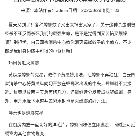
来源：本站
作者：admin
日期：2020/8/29
浏览：
33
夏天又到了！各种蟑螂蚊子又出来祸害大家了，关于这种杀虫剂曾
经杀不死反而杀死我们的顽强生命，是不是觉得到又苦恼又烦躁
呢？别担忧，
白云四害消杀中心
教你消灭蟑螂蚊子的小偏方，不少
都是我们身边随手可得的小食材哦！
巧用黄瓜灭蟑螂
黄瓜是蟑螂的克星，教你个黄瓜妙用法，让蟑螂不再猖狂：白云四
害消杀中心将黄瓜纵向切开放在蟑螂常出没的中央，蟑螂就不会接
近。鲜黄瓜放两三天后再切几刀，还能继续分发黄瓜味驱蟑螂。另
外，用开水灌下水道并盖紧水封也是灭蟑螂的好方法。
洋葱也是
蟑螂克星
在厨房内放一盘切好的洋葱片，蟑螂闻味便立即逃走，同时还可延
缓室内其他食物蜕变